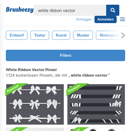
lose
Einloggen
Anmelden
Entwurf
Textur
Kunst
Muster
Hintergrund
Filters
White Ribbon Vector Pinsel
1.124 kostenlosen Pinseln, die mit
white ribbon vector