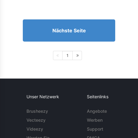
Nächste Seite
1
Unser Netzwerk
Seitenlinks
Brusheezy
Angebote
Vecteezy
Werben
Videezy
Support
Werden Sie
DMCA