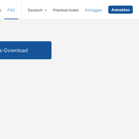
Anmelden
o
PSD
Deutsch
Premium holen
Einloggen
is-Download