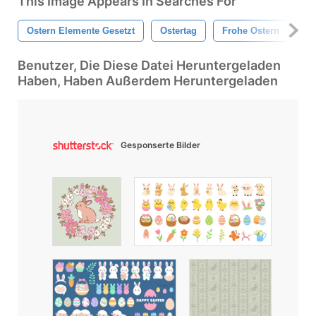
This Image Appears In Searches For
Ostern Elemente Gesetzt
Ostertag
Frohe Ostern
Ha
Benutzer, Die Diese Datei Heruntergeladen
Haben, Haben Außerdem Heruntergeladen
Gesponserte Bilder