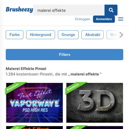
lose
Einloggen
Anmelden
Farbe
Hintergrund
Grunge
Abstrakt
Muster
Filters
Malerei Effekte Pinsel
1.284 kostenlosen Pinseln, die mit
malerei effekte