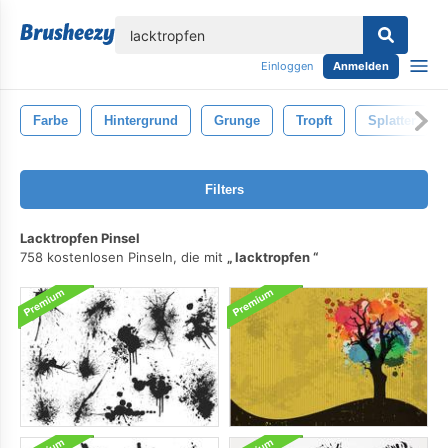
lose
Einloggen
Anmelden
Farbe
Hintergrund
Grunge
Tropft
Splatter
Filters
Lacktropfen Pinsel
758 kostenlosen Pinseln, die mit
lacktropfen