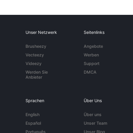
Unser Netzwerk
Seitenlinks
Brusheezy
Angebote
Vecteezy
Werben
Videezy
Support
Werden Sie
DMCA
Anbieter
Sprachen
Über Uns
English
Über uns
Español
Unser Team
Português
Unser Blog