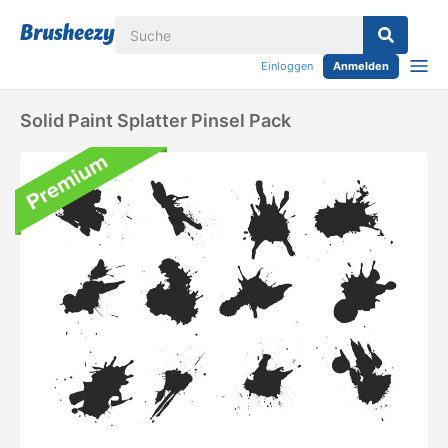
Einloggen
Anmelden
Solid Paint Splatter Pinsel Pack