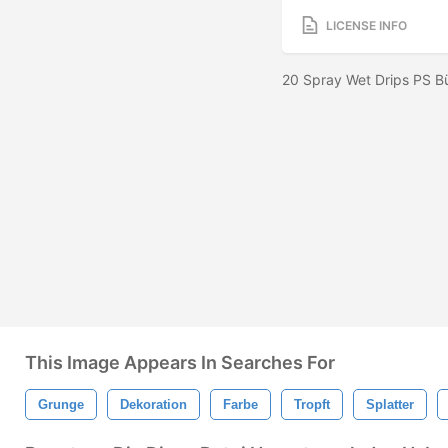
LICENSE INFO
20 Spray Wet Drips PS B
This Image Appears In Searches For
Grunge
Dekoration
Farbe
Tropft
Splatter