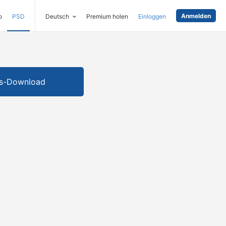
Anmelden
o
PSD
Deutsch
Premium holen
Einloggen
is-Download