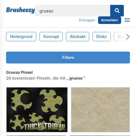
lose
Einloggen
Anmelden
Hintergrund
Konzept
Abstrakt
Disko
Dreckig
Filters
Grueso Pinsel
26 kostenlosen Pinseln, die mit
grueso