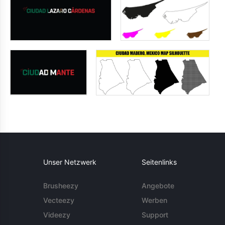
Unser Netzwerk
Seitenlinks
Brusheezy
Angebote
Vecteezy
Werben
Videezy
Support