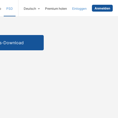
Anmelden
o
PSD
Deutsch
Premium holen
Einloggen
is-Download