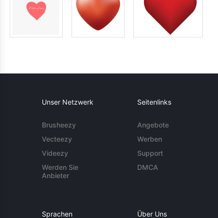
Unser Netzwerk
Seitenlinks
Brusheezy
Angebote
Vecteezy
Werben
Videezy
Support
Werden Sie
DMCA
Anbieter
Sprachen
Über Uns