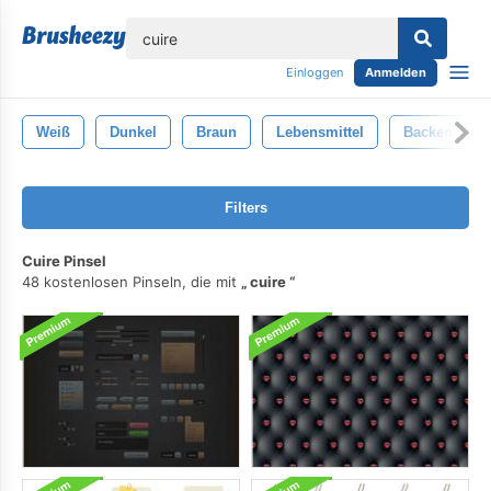
lose
Einloggen
Anmelden
Weiß
Dunkel
Braun
Lebensmittel
Backen
Filters
Cuire Pinsel
48 kostenlosen Pinseln, die mit
cuire