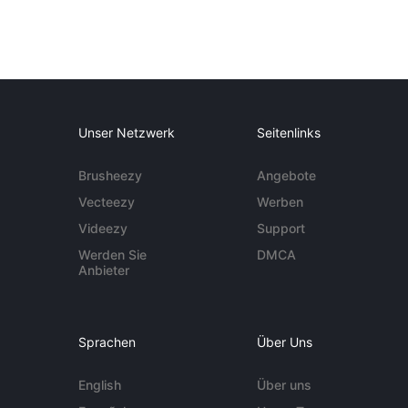
Unser Netzwerk
Seitenlinks
Brusheezy
Angebote
Vecteezy
Werben
Videezy
Support
Werden Sie
DMCA
Anbieter
Sprachen
Über Uns
English
Über uns