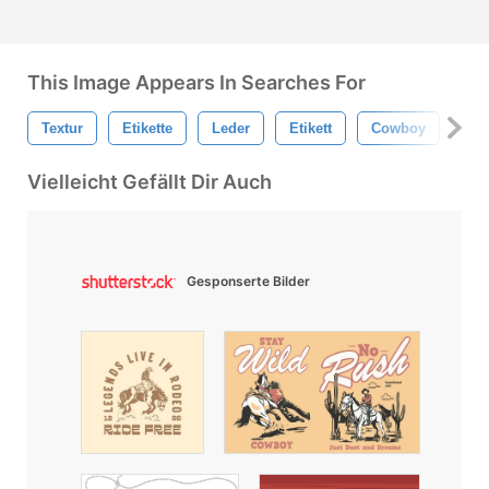
This Image Appears In Searches For
Textur
Etikette
Leder
Etikett
Cowboy
Led
Vielleicht Gefällt Dir Auch
Gesponserte Bilder