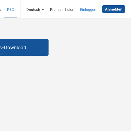
Anmelden
o
PSD
Deutsch
Premium holen
Einloggen
is-Download