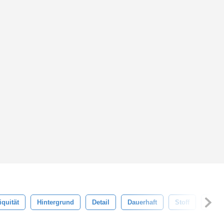
iquität
Hintergrund
Detail
Dauerhaft
Stoff
Must