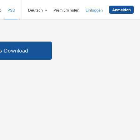
Anmelden
o
PSD
Deutsch
Premium holen
Einloggen
is-Download