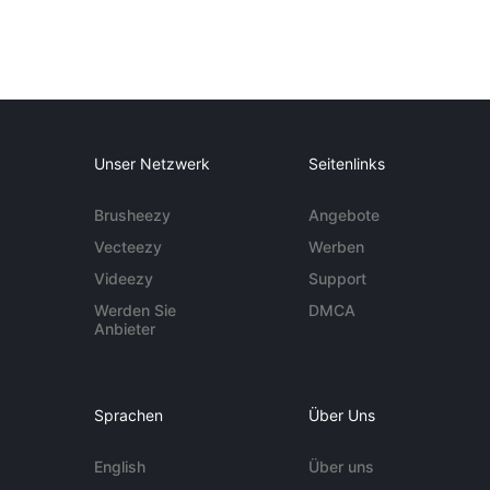
Unser Netzwerk
Seitenlinks
Brusheezy
Angebote
Vecteezy
Werben
Videezy
Support
Werden Sie
DMCA
Anbieter
Sprachen
Über Uns
English
Über uns