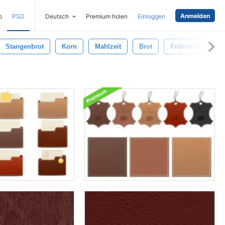
Anmelden
o
PSD
Deutsch
Premium holen
Einloggen
Stangenbrot
Korn
Mahlzeit
Brot
Frühstück
B