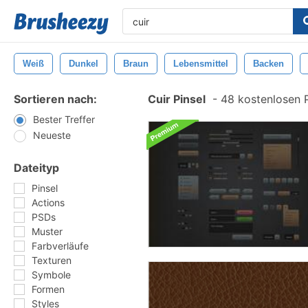
Weiß
Dunkel
Braun
Lebensmittel
Backen
Sortieren nach:
Cuir Pinsel
-
48 kostenlosen P
Bester Treffer
Neueste
Dateityp
Pinsel
Actions
PSDs
Muster
Farbverläufe
Texturen
Symbole
Formen
Styles