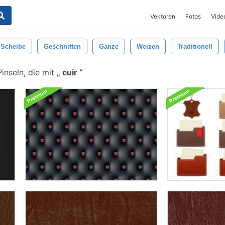
Vektoren
Fotos
Vide
Scheibe
Geschnitten
Ganze
Weizen
Traditionell
inseln, die mit
cuir