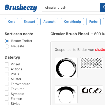
Kreis
Entwurf
Abstrakt
Kreisförmig
Farbe
Sortieren nach:
Circular Brush Pinsel
-
609 ko
Bester Treffer
Neueste
Gesponserte Bilder von
Dateityp
Pinsel
Actions
PSDs
Muster
Farbverläufe
Texturen
Symbole
Formen
Styles