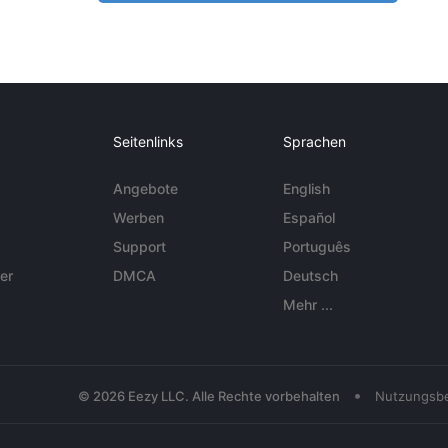
Seitenlinks
Sprachen
Angebote
English
Werben
Español
Support
Português
er
DMCA
Deutsch
Mehr ...
•
© 2026 Eezy LLC. Alle Rechte vorbehalten
Nutzungsb