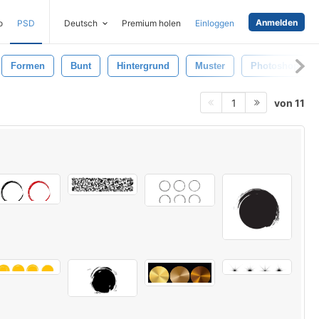
Anmelden
o
PSD
Deutsch
Premium holen
Einloggen
Formen
Bunt
Hintergrund
Muster
Photoshop
von 11
1