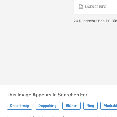
LICENSE INFO
20 Rundschreiben PS Bür
This Image Appears In Searches For
Kreisförmig
Doppelring
Blühen
Ring
Abstrakt