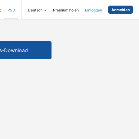
Anmelden
o
PSD
Deutsch
Premium holen
Einloggen
is-Download