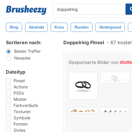
Ring
Abstrakt
Kreis
Runden
Hintergrund
Sortieren nach:
Doppelring Pinsel
-
67 kosten
Bester Treffer
Neueste
Gesponserte Bilder von
Dateityp
Pinsel
Actions
PSDs
Muster
Farbverläufe
Texturen
Symbole
Formen
Styles