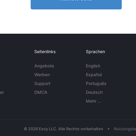
Seitenlinks
Sprachen
Angebote
English
Werben
Español
Support
Português
er
DMCA
Deutsch
Mehr ...
•
© 2026 Eezy LLC. Alle Rechte vorbehalten
Nutzungsb