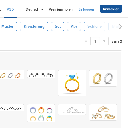
Anmelden
o
PSD
Deutsch
Premium holen
Einloggen
Muster
Kreisförmig
Set
Abr
Schleife
Blühen
von 2
1