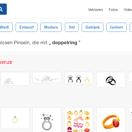
Vektoren
Fotos
Vide
Weiß
Entwurf
Modern
Stil
Getränk
Isoliert
losen Pinseln, die mit
doppelring