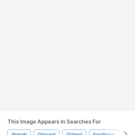
This Image Appears In Searches For
Abstrakt
Glänzend
Glühend
Kreisförmig
Disc