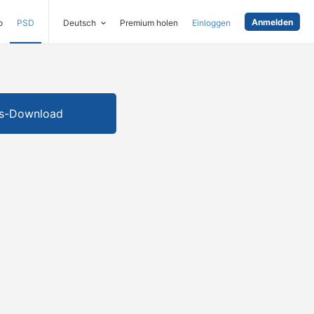
Anmelden
o
PSD
Deutsch
Premium holen
Einloggen
is-Download