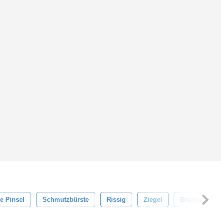
e Pinsel
Schmutzbürste
Rissig
Ziegel
Grunge-Textu