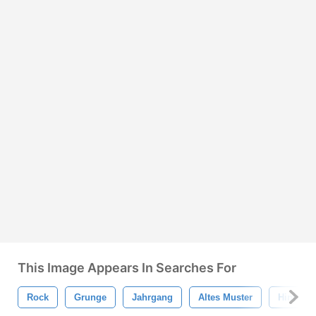
This Image Appears In Searches For
Rock
Grunge
Jahrgang
Altes Muster
Hintergr