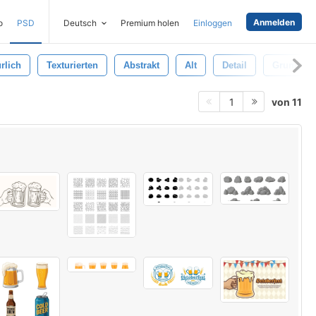
Anmelden
o
PSD
Deutsch
Premium holen
Einloggen
rlich
Texturierten
Abstrakt
Alt
Detail
Grunge
von 11
1