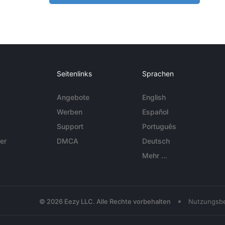
Seitenlinks
Sprachen
Angebote
English
Werben
Español
Support
Português
er
DMCA
Deutsch
Mehr ...
•
© 2026 Eezy LLC. Alle Rechte vorbehalten
Nutzungsb