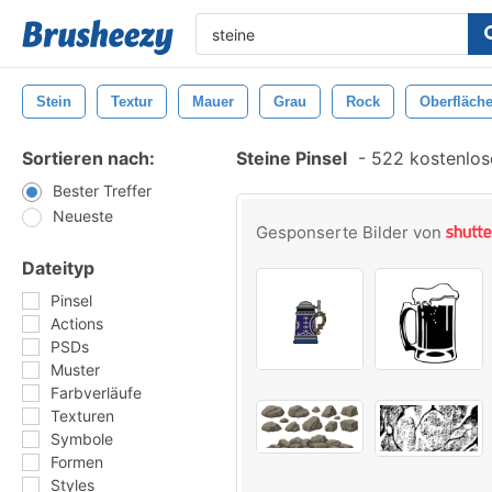
Stein
Textur
Mauer
Grau
Rock
Oberfläch
Sortieren nach:
Steine Pinsel
-
522 kostenlose
Bester Treffer
Neueste
Gesponserte Bilder von
Dateityp
Pinsel
Actions
PSDs
Muster
Farbverläufe
Texturen
Symbole
Formen
Styles