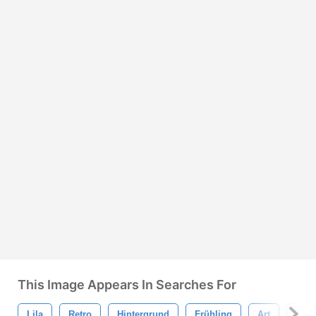
This Image Appears In Searches For
Lila
Retro
Hintergrund
Frühling
Art
Fris