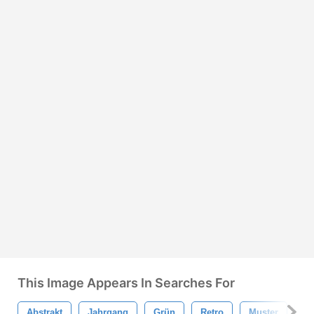
This Image Appears In Searches For
Abstrakt
Jahrgang
Grün
Retro
Muster
Na