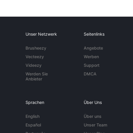
Unser Netzwerk
Seitenlinks
Brusheezy
Angebote
Vecteezy
Werben
Videezy
Support
Werden Sie
DMCA
Anbieter
Sprachen
Über Uns
English
Über uns
Español
Unser Team