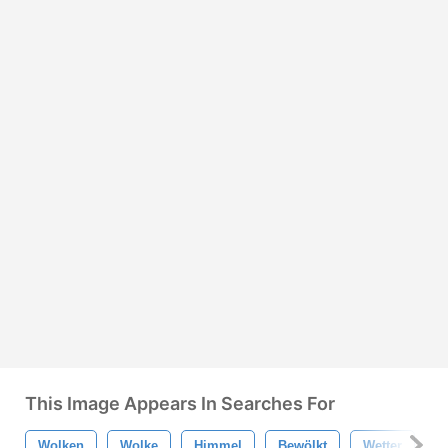
This Image Appears In Searches For
Wolken
Wolke
Himmel
Bewölkt
Wetter
B