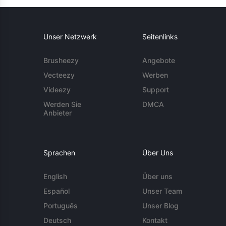
Unser Netzwerk
Seitenlinks
Brusheezy
Angebote
Vecteezy
Werben
Videezy
Support
Werden Sie
DMCA
Anbieter
Sprachen
Über Uns
English
Über uns
Español
Unser Team
Português
Unser Blog
Deutsch
Kontakt