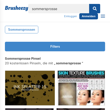
lose
Einloggen
Anmelden
Sommersprossen
Filters
Sommersprosse Pinsel
20 kostenlosen Pinseln, die mit
sommersprosse