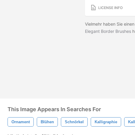
LICENSE INFO
Vielmehr haben Sie einen
Elegant Border Brushes
h
This Image Appears In Searches For
Ornament
Blühen
Schnörkel
Kalligraphie
Kal