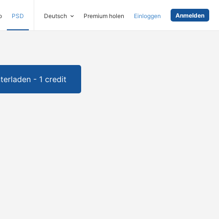
Anmelden
o
PSD
Deutsch
Premium holen
Einloggen
terladen - 1 credit