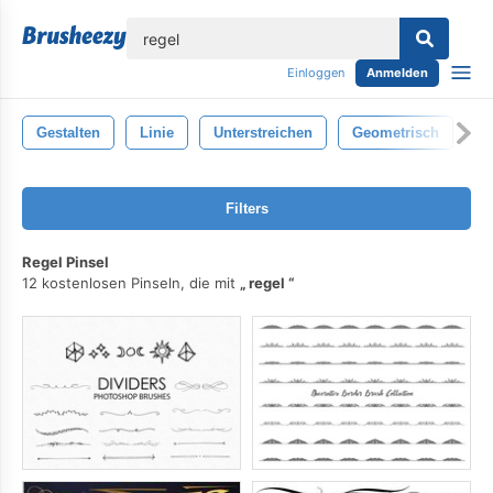
lose
Einloggen
Anmelden
Gestalten
Linie
Unterstreichen
Geometrisch
Ab
Filters
Regel Pinsel
12 kostenlosen Pinseln, die mit
regel