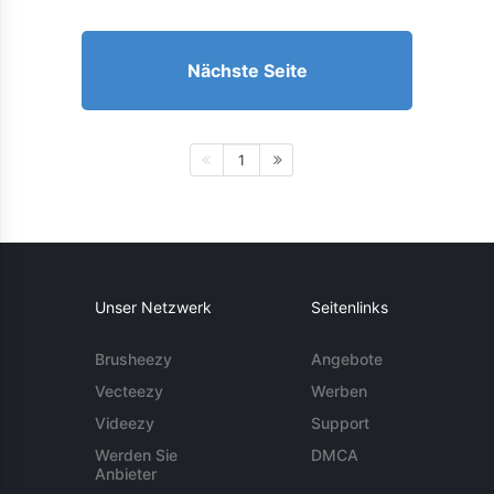
Nächste Seite
1
Unser Netzwerk
Seitenlinks
Brusheezy
Angebote
Vecteezy
Werben
Videezy
Support
Werden Sie
DMCA
Anbieter