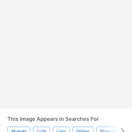
This Image Appears In Searches For
Abstrakt
Licht
Linie
Glühen
Blaue Leuchtende