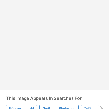
This Image Appears In Searches For
Bürsten
Hd
Groß
Photoshop
Zufällig
Ge