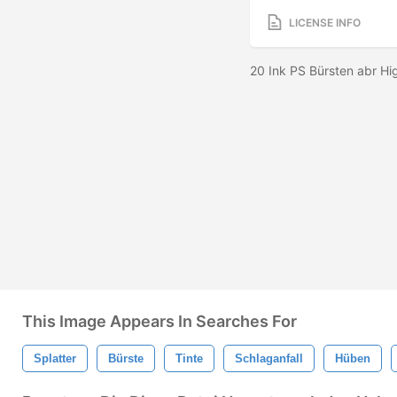
LICENSE INFO
20 Ink PS Bürsten abr H
This Image Appears In Searches For
Splatter
Bürste
Tinte
Schlaganfall
Hüben