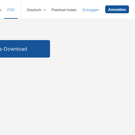
Anmelden
o
PSD
Deutsch
Premium holen
Einloggen
is-Download