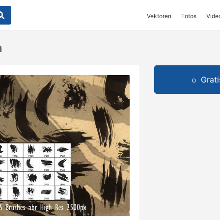
Vektoren
Fotos
Vide
n
Grat