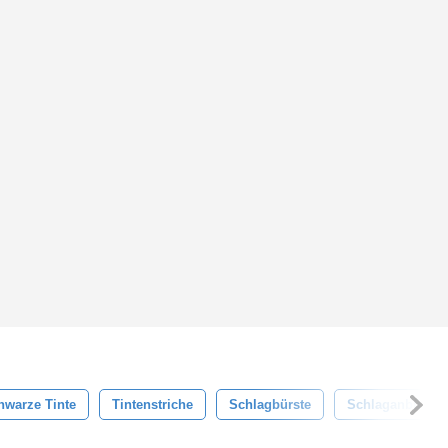
hwarze Tinte
Tintenstriche
Schlagbürste
Schlaganbürste