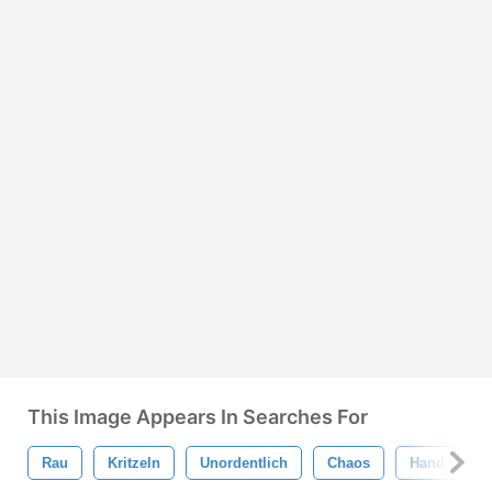
This Image Appears In Searches For
Rau
Kritzeln
Unordentlich
Chaos
Hand
I