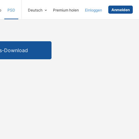
Anmelden
o
PSD
Deutsch
Premium holen
Einloggen
is-Download