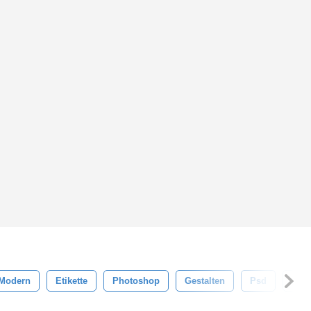
Modern
Etikette
Photoshop
Gestalten
Psd
Aus