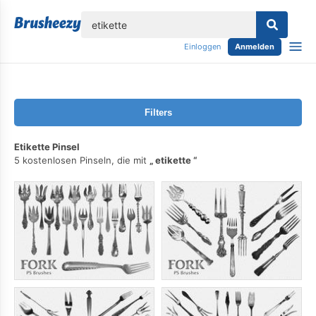
lose
Einloggen
Anmelden
Filters
Etikette Pinsel
5 kostenlosen Pinseln, die mit
etikette