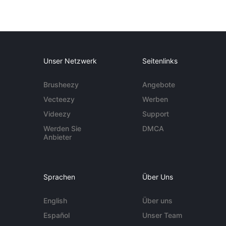
Unser Netzwerk
Seitenlinks
Brusheezy
Angebote
Vecteezy
Werben
Videezy
Support
Werden Sie
DMCA
Anbieter
Sprachen
Über Uns
English
Über uns
Español
Unser Team