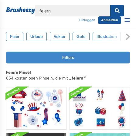
lose
Einloggen
Anmelden
Feier
Urlaub
Vektor
Gold
Illustration
Tag
Filters
Feiern Pinsel
654 kostenlosen Pinseln, die mit
feiern