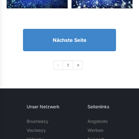
Nächste Seite
1
Unser Netzwerk
Seitenlinks
Brusheezy
Angebote
Vecteezy
Werben