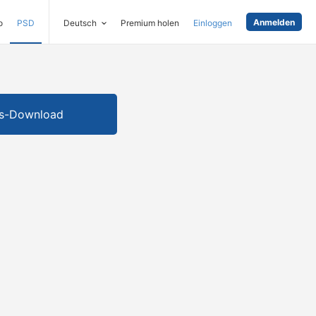
Anmelden
o
PSD
Deutsch
Premium holen
Einloggen
is-Download