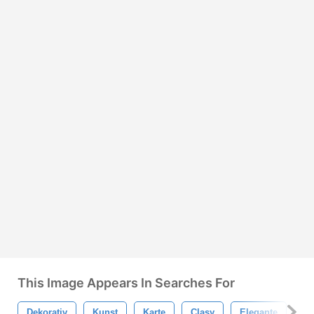
This Image Appears In Searches For
Dekorativ
Kunst
Karte
Clasy
Elegante
Bl