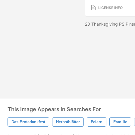
LICENSE INFO
20 Thanksgiving PS Pins
This Image Appears In Searches For
Das Erntedankfest
Herbstblätter
Feiern
Familie