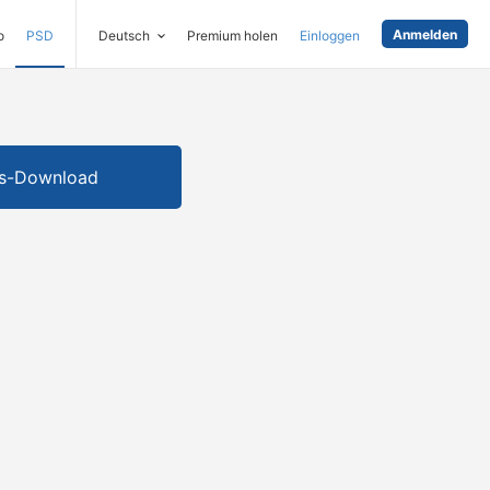
Anmelden
o
PSD
Deutsch
Premium holen
Einloggen
is-Download