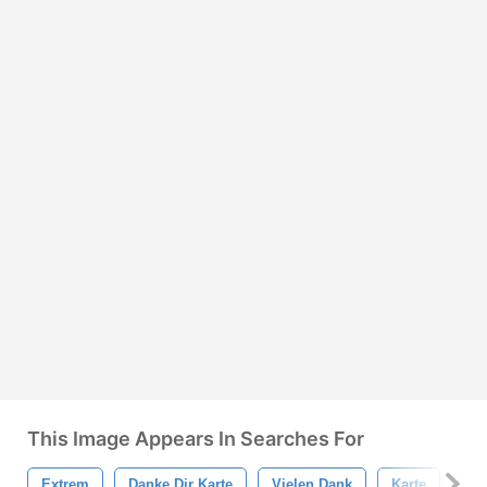
This Image Appears In Searches For
Extrem
Danke Dir Karte
Vielen Dank
Karte
Spl