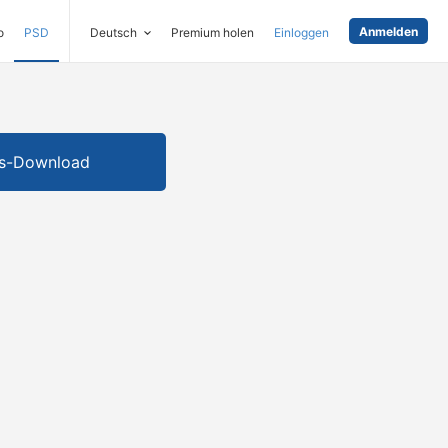
Anmelden
o
PSD
Deutsch
Premium holen
Einloggen
is-Download