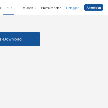
Anmelden
o
PSD
Deutsch
Premium holen
Einloggen
is-Download