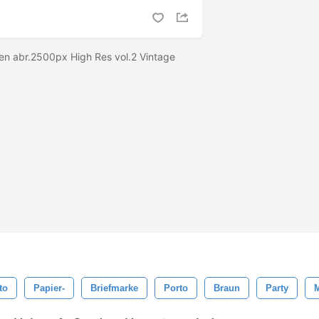
en abr.2500px High Res vol.2 Vintage
e
to
Papier-
Briefmarke
Porto
Braun
Party