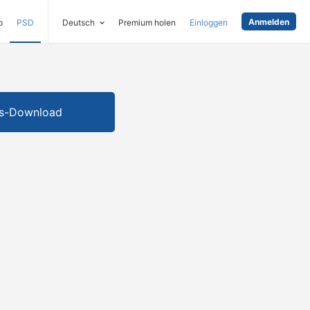
Anmelden
o
PSD
Deutsch
Premium holen
Einloggen
is-Download