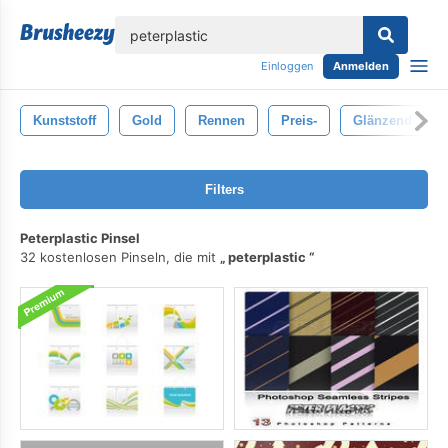
lose
Einloggen
Anmelden
Kunststoff
Gold
Rennen
Preis-
Glänzend
Filters
Peterplastic Pinsel
32 kostenlosen Pinseln, die mit
peterplastic