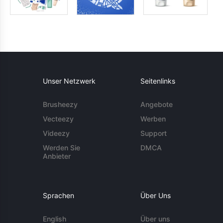
Unser Netzwerk
Seitenlinks
Brusheezy
Angebote
Vecteezy
Werben
Videezy
Support
Werden Sie
DMCA
Anbieter
Sprachen
Über Uns
English
Über uns