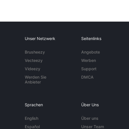
Unser Netzwerk
Seitenlinks
Brusheezy
Angebote
Vecteezy
Werben
Videezy
Support
Werden Sie
DMCA
Anbieter
Sprachen
Über Uns
English
Über uns
Español
Unser Team