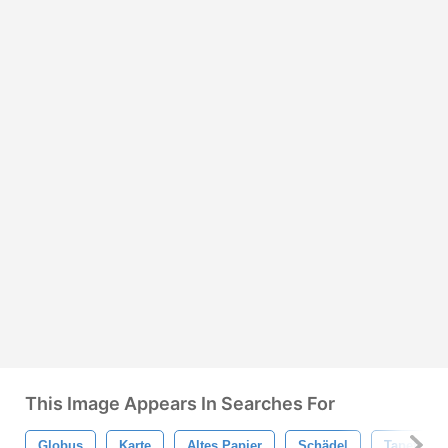
This Image Appears In Searches For
Globus
Karte
Altes Papier
Schädel
Tapete