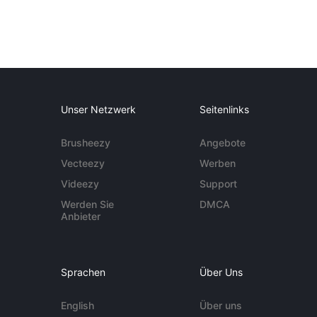
Unser Netzwerk
Seitenlinks
Brusheezy
Angebote
Vecteezy
Werben
Videezy
Support
Werden Sie
DMCA
Anbieter
Sprachen
Über Uns
English
Über uns